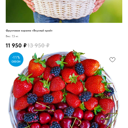
Фруктовая корзина «Вкусный край»
Вес: 7,5 кг.
11 950
₽
13 950
₽
-11%
сезон