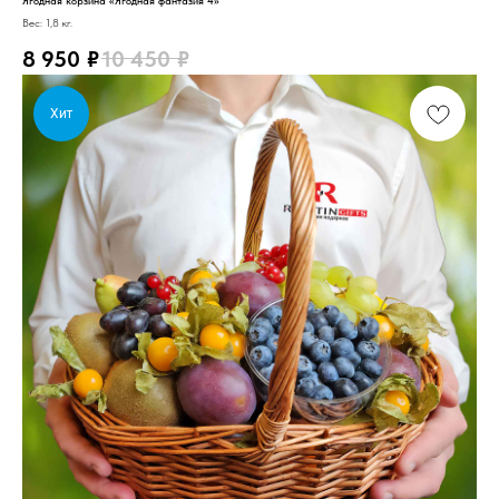
Вес: 1,8 кг.
8 950
₽
10 450
₽
Хит