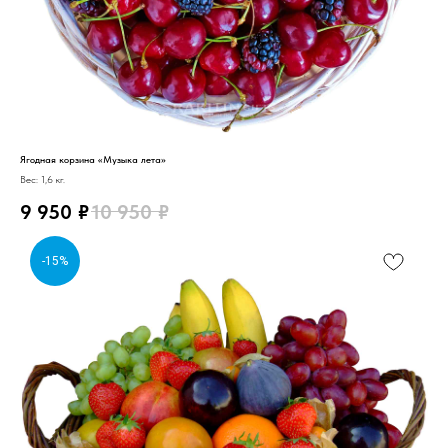
Ягодная корзина «Музыка лета»
Вес: 1,6 кг.
9 950
₽
10 950
₽
-15%