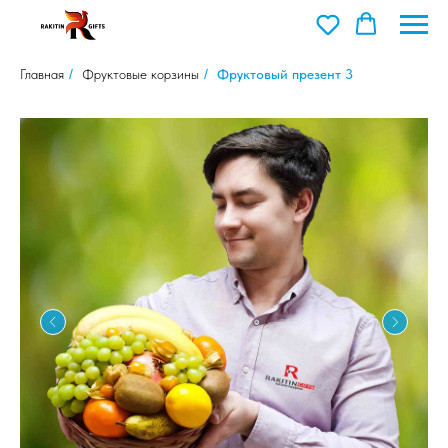
Главная
/
Фруктовые корзины
/
Фруктовый презент 3