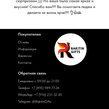
сюрпризами.))) Но ваша была самая яркая и
вкусная! Спасибо вам!!!! Вы помогаете людям и
делаете их жизнь ярче!!!! 👌👍🙏
Покупателям
Отзывы
Информация
Вакансии
Контакты
Обратная связь
Ежедневно с 09:00 до 21:00
Телефон:
+7 (495) 989-77-24
WhatsApp:
+7 (916) 231-32-85
Telegram:
@RakitinGifts