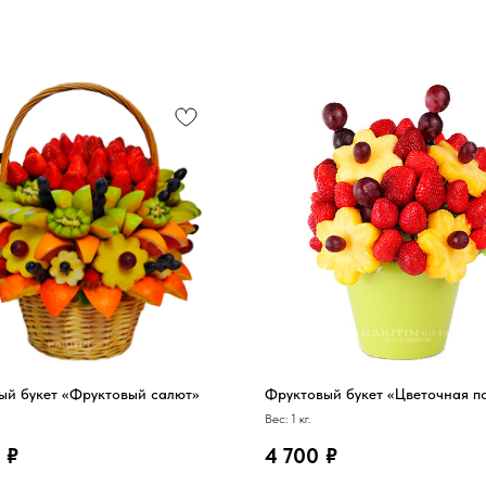
ый букет «Фруктовый салют»
Фруктовый букет «Цветочная п
Вес: 1 кг.
₽
4 700
₽