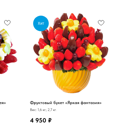
Хит
ея»
Фруктовый букет «Яркая фантазия»
Вес: 1,6 кг.; 2,7 кг.
4 950
₽