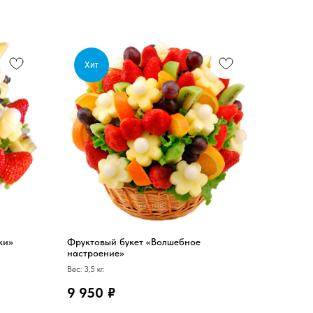
Хит
ки»
Фруктовый букет «Волшебное
настроение»
Вес: 3,5 кг.
9 950
₽