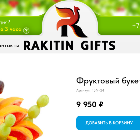
онтакты
дня?
+7
з 3 часа
онтакты
Фруктовый буке
Артикул:
FBN-34
9 950
₽
ДОБАВИТЬ В КОРЗИНУ