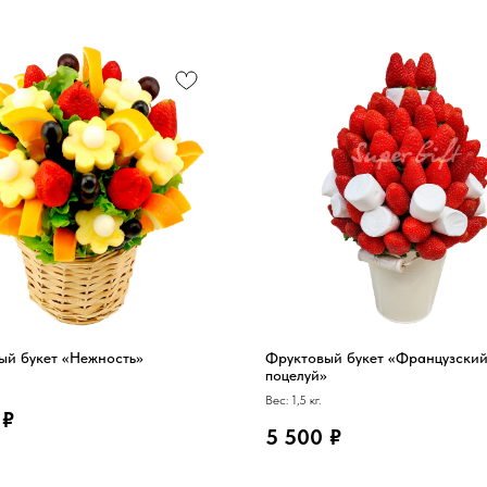
ый букет «Нежность»
Фруктовый букет «Французски
поцелуй»
Вес: 1,5 кг.
₽
5 500
₽