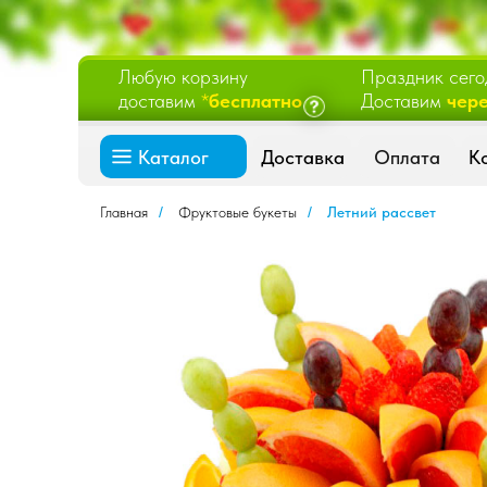
Каталог
Доставка
Оплата
К
Любую корзину
Праздник сего
доставим
*
бесплатно
Доставим
чере
Каталог
Доставка
Оплата
К
Главная
/
Фруктовые букеты
/
Летний рассвет