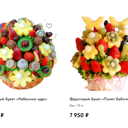
ый букет «Небесное чудо»
Фруктовый букет «Полет бабоч
Вес: 1,9 кг.
₽
7 950
₽