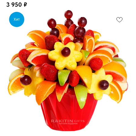
3 950
₽
Хит