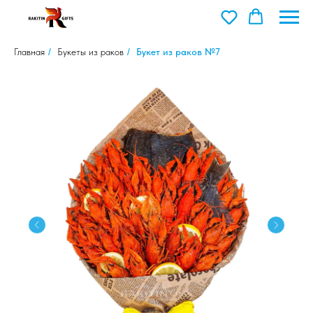
Главная
/
Букеты из раков
/
Букет из раков №7